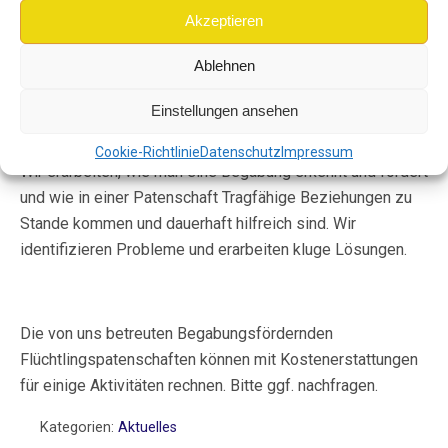
Akzeptieren
Am 16.11.2017 veranstalten wir eine Fortbildung zum
Ablehnen
Thema ‚Begabungsförderung in der Betreuung von jungen
Geflüchteten‘. Dazu sind ehrenamtlich Betreuende herzlich
Einstellungen ansehen
eingeladen.
Cookie-Richtlinie
Datenschutz
Impressum
Wir erarbeiten, wie man eine Begabung erkennt und fördert
und wie in einer Patenschaft Tragfähige Beziehungen zu
Stande kommen und dauerhaft hilfreich sind. Wir
identifizieren Probleme und erarbeiten kluge Lösungen.
Die von uns betreuten Begabungsfördernden
Flüchtlingspatenschaften können mit Kostenerstattungen
für einige Aktivitäten rechnen. Bitte ggf. nachfragen.
Kategorien:
Aktuelles