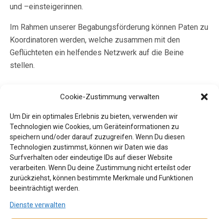
und –einsteigerinnen.
Im Rahmen unserer Begabungsförderung können Paten zu
Koordinatoren werden, welche zusammen mit den
Geflüchteten ein helfendes Netzwerk auf die Beine
stellen.
Cookie-Zustimmung verwalten
Damit Paten und Geflüchtete miteinander oder einzeln
Um Dir ein optimales Erlebnis zu bieten, verwenden wir
mehr Spaß bekommen, laden wir sie dienstags und
Technologien wie Cookies, um Geräteinformationen zu
freitags zu den Clowns in Bewegung und den Clakros ein.(
speichern und/oder darauf zuzugreifen. Wenn Du diesen
Näheres finden Sie
hier
)
Technologien zustimmst, können wir Daten wie das
Surfverhalten oder eindeutige IDs auf dieser Website
Sie lernen und vermitteln Sprache leichter, spielerischer
verarbeiten. Wenn Du deine Zustimmung nicht erteilst oder
und haben mehr Spaß. Spezielle Bewegungsanteile helfen
zurückziehst, können bestimmte Merkmale und Funktionen
beeinträchtigt werden.
auf gesundheitlicher Ebene. Gleichzeitig wird Kultur näher
gebracht.
Dienste verwalten