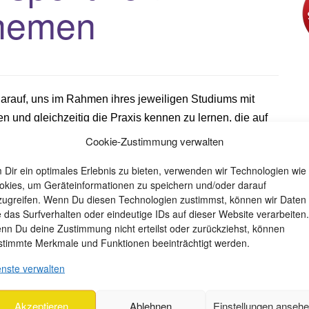
Themen
darauf, uns im Rahmen ihres jeweiligen Studiums mit
en und gleichzeitig die Praxis kennen zu lernen, die auf
uch wir von Bunte Lebenswelten einiges hinzu: was muss
Cookie-Zustimmung verwalten
n, was ein angehender Geograf über
 Dir ein optimales Erlebnis zu bieten, verwenden wir Technologien wie
okies, um Geräteinformationen zu speichern und/oder darauf
zugreifen. Wenn Du diesen Technologien zustimmst, können wir Daten
e das Surfverhalten oder eindeutige IDs auf dieser Website verarbeiten.
nn Du deine Zustimmung nicht erteilst oder zurückziehst, können
stimmte Merkmale und Funktionen beeinträchtigt werden.
enste verwalten
Akzeptieren
Ablehnen
Einstellungen anseh