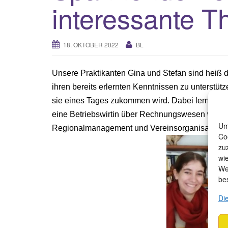
interessante 
18. OKTOBER 2022
BL
Unsere Praktikanten Gina und Stefan sind heiß 
ihren bereits erlernten Kenntnissen zu unterstütz
sie eines Tages zukommen wird. Dabei lernen a
eine Betriebswirtin über Rechnungswesen wisse
Um
Regionalmanagement und Vereinsorganisation?
Co
zu
wi
We
be
Di