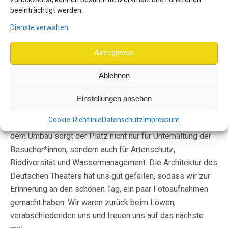
verschiedenen Pflanzen, die sich dort befinden. Viele
beeinträchtigt werden.
kamen als Geschenke an die Universität und den
Dienste verwalten
Professoren nach Göttingen. Auch Albrecht von Haller, der
auf Einladung des Kurfürsten von Hannover und Königs
Akzeptieren
von Großbritannien, Georg II. nach Göttingen kam, war ein
Gesprächsthema. Er errichtete den Botanischen Garten.
Ablehnen
Danach waren wir am Cheltenhampark. Hier konnte
Einstellungen ansehen
Angelika ein bisschen aus dem Nähkästchen plaudern.
Cookie-Richtlinie
Datenschutz
Impressum
Aktuell wird der Park umgebaut und saniert. Doch nach
dem Umbau sorgt der Platz nicht nur für Unterhaltung der
Besucher*innen, sondern auch für Artenschutz,
Biodiversität und Wassermanagement. Die Architektur des
Deutschen Theaters hat uns gut gefallen, sodass wir zur
Erinnerung an den schönen Tag, ein paar Fotoaufnahmen
gemacht haben. Wir waren zurück beim Löwen,
verabschiedenden uns und freuen uns auf das nächste