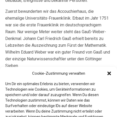
Gebäude, Ereignisse und bekannte Personen.
Zuerst bewunderten wir das Accouchierhaus, die
ehemalige Universitäts-Frauenklinik. Erbaut im Jahr 1751
war sie die erste Frauenklinik im deutschsprachigem
Raum. Nur wenige Meter weiter steht das Gauß-Weber-
Denkmal. Johann Carl Friedrich Gauß erhielt bereits zu
Lebzeiten die Auszeichnung zum Fürst der Mathematik.
Wilhelm Eduard Weber war ein guter Freund von Gauß und
der einzige Naturwissenschaftler unter den Göttinger
Sieben.
Cookie-Zustimmung verwalten
Weiter ging es zu den Odilienmühlen. Diese sicherte zu
Kriegszeiten die Versorgung der Bevölkerung. Beim
Um Dir ein optimales Erlebnis zu bieten, verwenden wir
Technologien wie Cookies, um Geräteinformationen zu
Bismarckhäuschen sprachen wir über Otto von Bismarck,
speichern und/oder darauf zuzugreifen. Wenn Du diesen
seine Handlungen und insbesondere sein Vermächtnis:
Technologien zustimmst, können wir Daten wie das
die Sozialversicherungen.
Surfverhalten oder eindeutige IDs auf dieser Website
verarbeiten. Wenn Du deine Zustimmung nicht erteilst oder
Beim Botanischem Garten sprachen wir über die vielen
zurückziehst, können bestimmte Merkmale und Funktionen