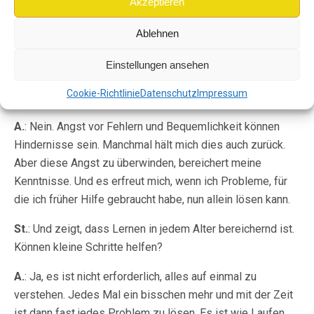
St.
: Das klingt, als würde es nicht nur individuell wirken.
Akzeptieren
A.
: Genau, es hat auch einen gesellschaftlichen Nutzen –
Ablehnen
je mehr Menschen neugierig bleiben, desto mehr
Einstellungen ansehen
Potenzial entsteht.
Cookie-Richtlinie
Datenschutz
Impressum
St.
: Aber leicht ist es sicher nicht, oder?
A.
: Nein. Angst vor Fehlern und Bequemlichkeit können
Hindernisse sein. Manchmal hält mich dies auch zurück.
Aber diese Angst zu überwinden, bereichert meine
Kenntnisse. Und es erfreut mich, wenn ich Probleme, für
die ich früher Hilfe gebraucht habe, nun allein lösen kann.
St.
: Und zeigt, dass Lernen in jedem Alter bereichernd ist.
Können kleine Schritte helfen?
A.
: Ja, es ist nicht erforderlich, alles auf einmal zu
verstehen. Jedes Mal ein bisschen mehr und mit der Zeit
ist dann fast jedes Problem zu lösen. Es ist wie Laufen