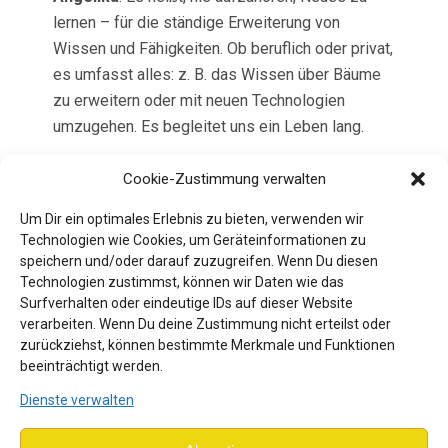
lernen – für die ständige Erweiterung von
Wissen und Fähigkeiten. Ob beruflich oder privat,
es umfasst alles: z. B. das Wissen über Bäume
zu erweitern oder mit neuen Technologien
umzugehen. Es begleitet uns ein Leben lang.
Cookie-Zustimmung verwalten
St.
: Wozu ist das gut?
Um Dir ein optimales Erlebnis zu bieten, verwenden wir
A.
: Es hält uns flexibel und anpassungsfähig, beruflich wie
Technologien wie Cookies, um Geräteinformationen zu
privat. Im Job bleiben wir kompetent, privat entwickeln wir
speichern und/oder darauf zuzugreifen. Wenn Du diesen
uns weiter und bleiben geistig fit. Es hilft mit
Technologien zustimmst, können wir Daten wie das
Herausforderungen umzugehen, schafft Selbstvertrauen
Surfverhalten oder eindeutige IDs auf dieser Website
verarbeiten. Wenn Du deine Zustimmung nicht erteilst oder
und erweitert unsere Perspektiven. Es inspiriert auch
zurückziehst, können bestimmte Merkmale und Funktionen
andere, weiterzulernen und fördert den Austausch und
beeinträchtigt werden.
Innovation. In stagnierenden Bereichen verkümmern
Dienste verwalten
Wissen und Muskulatur.