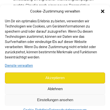
suchte Claudia nach einer neuen Perspektive.
Cookie-Zustimmung verwalten
Sie wollte und will ihre Fähigkeiten gezielt für
eine gute Sache einsetzen. Hatte sie bisher
Um Dir ein optimales Erlebnis zu bieten, verwenden wir
lediglich als Spenderin Erfahrung gesammelt,
Technologien wie Cookies, um Geräteinformationen zu
möchte sie jetzt mehr Gemeinnütziges bewirken
speichern und/oder darauf zuzugreifen. Wenn Du diesen
Technologien zustimmst, können wir Daten wie das
und vor allem das Spendenmanagement
Surfverhalten oder eindeutige IDs auf dieser Website
voranbringen.
verarbeiten. Wenn Du deine Zustimmung nicht erteilst oder
zurückziehst, können bestimmte Merkmale und Funktionen
beeinträchtigt werden.
Claudia wohnt in der Nähe von Frankfurt und unterstützt
unsere Geschäftsführung aus der Ferne. Dabei
Dienste verwalten
kommunizieren wir per E-Mail, Video-Calls und Brief. Wir
sind sehr dankbar, dass sie uns trotz der Entfernung so
Akzeptieren
viel Nutzen bringt. Ihre Unterstützung wird uns dabei
Ablehnen
helfen, unsere Projekte noch besser zu gestalten und
mehr Menschen zu erreichen.
Einstellungen ansehen
Ein herzliches Willkommen, Claudia! Wir freuen uns auf die
Cookie-Richtlinie
Datenschutz
Impressum