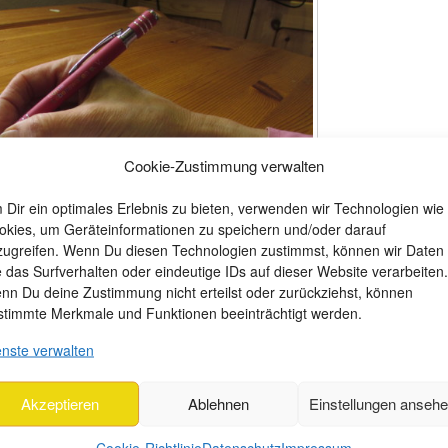
Cookie-Zustimmung verwalten
 Dir ein optimales Erlebnis zu bieten, verwenden wir Technologien wie
okies, um Geräteinformationen zu speichern und/oder darauf
zugreifen. Wenn Du diesen Technologien zustimmst, können wir Daten
e das Surfverhalten oder eindeutige IDs auf dieser Website verarbeiten.
nn Du deine Zustimmung nicht erteilst oder zurückziehst, können
stimmte Merkmale und Funktionen beeinträchtigt werden.
– Bunte Lebenswelten e.V.
enste verwalten
Akzeptieren
Ablehnen
Einstellungen anseh
insame Texte zu schreiben?
Cookie-Richtlinie
Datenschutz
Impressum