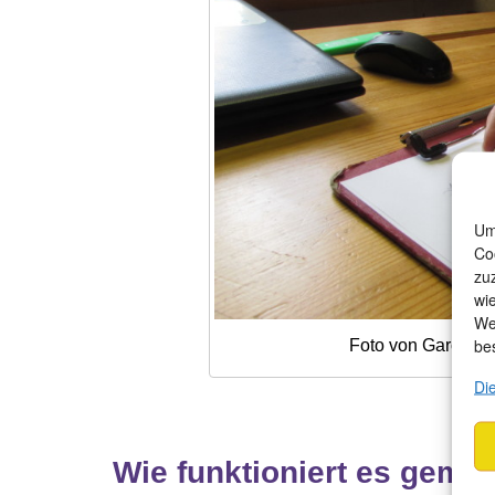
Um
Co
zu
wi
We
be
Foto von Garonne 
Di
Wie funktioniert es geme