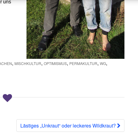
ir uns
,
,
,
,
,
ACHEN
MISCHKULTUR
OPTIMISMUS
PERMAKULTUR
WG
Lästiges „Unkraut“ oder leckeres Wildkraut?