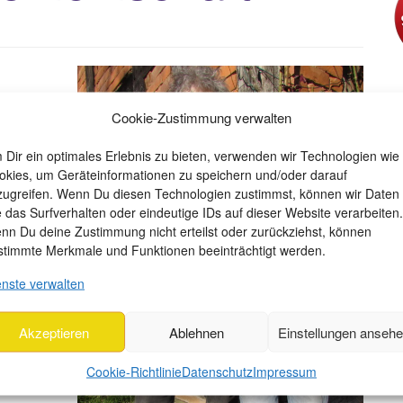
Cookie-Zustimmung verwalten
nd
 Dir ein optimales Erlebnis zu bieten, verwenden wir Technologien wie
okies, um Geräteinformationen zu speichern und/oder darauf
zugreifen. Wenn Du diesen Technologien zustimmst, können wir Daten
im
e das Surfverhalten oder eindeutige IDs auf dieser Website verarbeiten.
nn Du deine Zustimmung nicht erteilst oder zurückziehst, können
stimmte Merkmale und Funktionen beeinträchtigt werden.
 Lachen,
enste verwalten
al aus zu
Akzeptieren
Ablehnen
Einstellungen anseh
 sein.
Cookie-Richtlinie
Datenschutz
Impressum