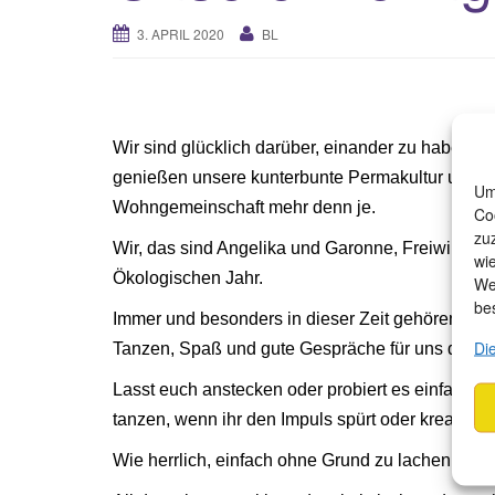
3. APRIL 2020
BL
Wir sind glücklich darüber, einander zu haben u
genießen unsere kunterbunte Permakultur und
Um
Wohngemeinschaft mehr denn je.
Co
zu
Wir, das sind Angelika und Garonne, Freiwillige 
wi
Ökologischen Jahr.
We
be
Immer und besonders in dieser Zeit gehören viel
Di
Tanzen, Spaß und gute Gespräche für uns dazu.
Lasst euch anstecken oder probiert es einfach m
tanzen, wenn ihr den Impuls spürt oder kreativ zu
Wie herrlich, einfach ohne Grund zu lachen!