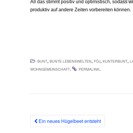
All das stimmt positiv und optimistisch, sodass w
produktiv auf andere Zeiten vorbereiten können.
,
,
,
,
BUNT
BUNTE LEBENSWELTEN
FÖJ
KUNTERBUNT
L
.
.
WOHNGEMEINSCHAFT
PERMALINK
Beitrags-
Ein neues Hügelbeet entsteht