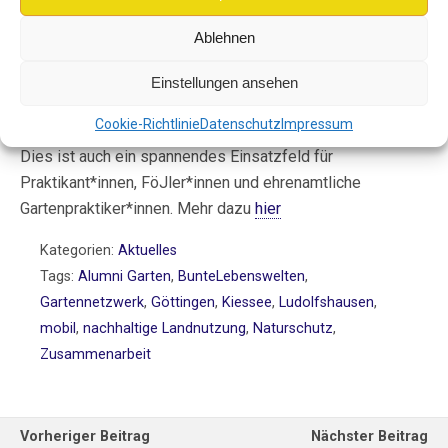
Ablehnen
Der Alumni Garten ist wie unser Permakulturgarten ein
Mitglied im gerade entstehenden „Gemeinschaftsgarten-
Einstellungen ansehen
Netzwerk Göttinger Land“. Hier bieten wir unsere
Cookie-Richtlinie
Datenschutz
Impressum
Spezialkenntnisse in Form von verschiedenen Kursen an.
Dies ist auch ein spannendes Einsatzfeld für
Praktikant*innen, FöJler*innen und ehrenamtliche
Gartenpraktiker*innen. Mehr dazu
hier
Kategorien:
Aktuelles
Tags:
Alumni Garten
,
BunteLebenswelten
,
Gartennetzwerk
,
Göttingen
,
Kiessee
,
Ludolfshausen
,
mobil
,
nachhaltige Landnutzung
,
Naturschutz
,
Zusammenarbeit
Vorheriger Beitrag
Nächster Beitrag