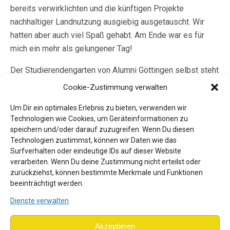
bereits verwirklichten und die künftigen Projekte
nachhaltiger Landnutzung ausgiebig ausgetauscht. Wir
hatten aber auch viel Spaß gehabt. Am Ende war es für
mich ein mehr als gelungener Tag!
Der Studierendengarten von Alumni Göttingen selbst steht
für verschiedene Studierende offen, ihre eigenen Projekte
Cookie-Zustimmung verwalten
mit dem Schwerpunkt der nachhaltigen Landnutzung
Um Dir ein optimales Erlebnis zu bieten, verwenden wir
umzusetzen. Mehr zum Alumni-Garten findet ihr
hier
Technologien wie Cookies, um Geräteinformationen zu
speichern und/oder darauf zuzugreifen. Wenn Du diesen
Technologien zustimmst, können wir Daten wie das
Surfverhalten oder eindeutige IDs auf dieser Website
verarbeiten. Wenn Du deine Zustimmung nicht erteilst oder
zurückziehst, können bestimmte Merkmale und Funktionen
beeinträchtigt werden.
Dienste verwalten
Akzeptieren