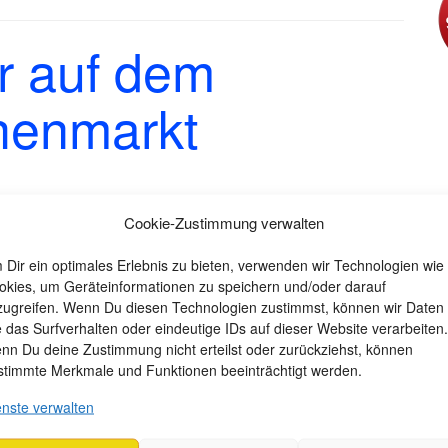
r auf dem
henmarkt
Cookie-Zustimmung verwalten
onderen Zimmer- und Gartenpflanzen. Die
ter Permakultur versteht, andere beugten sich über die
 Dir ein optimales Erlebnis zu bieten, verwenden wir Technologien wie
okies, um Geräteinformationen zu speichern und/oder darauf
er andere suchten Spezialfragen für ihren
zugreifen. Wenn Du diesen Technologien zustimmst, können wir Daten
tner*innen hinterließen manch spannenden Pflanztrick
e das Surfverhalten oder eindeutige IDs auf dieser Website verarbeiten.
vitäten.
nn Du deine Zustimmung nicht erteilst oder zurückziehst, können
stimmte Merkmale und Funktionen beeinträchtigt werden.
 den Balkon, Klivia fürs Wohnzimmer oder Kurkuma und
für die häuslichen Topfpflanzen.
enste verwalten
l wir uns auf Lernniveau zum Klimaschutz verständlich