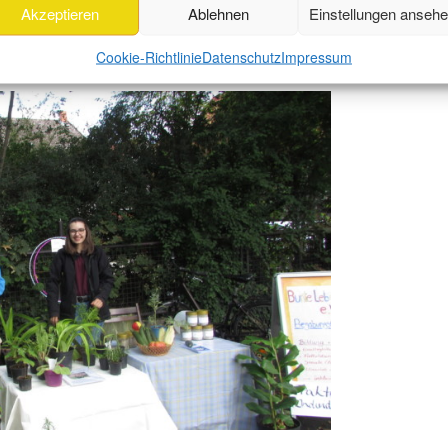
Akzeptieren
Ablehnen
Einstellungen anseh
 (mit Absprache: Tel. 05504 7553) in Ludolfshausen und
Cookie-Richtlinie
Datenschutz
Impressum