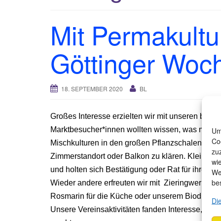
Mit Permakultu
Göttinger Woc
18. SEPTEMBER 2020
BL
Großes Interesse erzielten wir mit unseren bes
Marktbesucher*innen wollten wissen, was man un
Um
Co
Mischkulturen in den großen Pflanzschalen. Wied
zu
Zimmerstandort oder Balkon zu klären. Kleingär
wi
und holten sich Bestätigung oder Rat für ihre Akti
We
be
Wieder andere erfreuten wir mit Zieringwer für
Rosmarin für die Küche oder unserem Biodünger 
Di
Unsere Vereinsaktivitäten fanden Interesse, wei