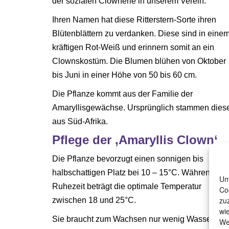
der sozialen Clownerie in unserem Verein.
Ihren Namen hat diese Ritterstern-Sorte ihren
Blütenblättern zu verdanken. Diese sind in eine
kräftigen Rot-Weiß und erinnern somit an ein
Clownskostüm. Die Blumen blühen von Oktober
bis Juni in einer Höhe von 50 bis 60 cm.
Die Pflanze kommt aus der Familie der
Amaryllisgewächse. Ursprünglich stammen dies
aus Süd-Afrika.
Pflege der ‚Amaryllis Clown‘
Die Pflanze bevorzugt einen sonnigen bis
halbschattigen Platz bei 10 – 15°C. Während der
Um
Ruhezeit beträgt die optimale Temperatur
Co
zu
zwischen 18 und 25°C.
wi
Sie braucht zum Wachsen nur wenig Wasser. Doch
We