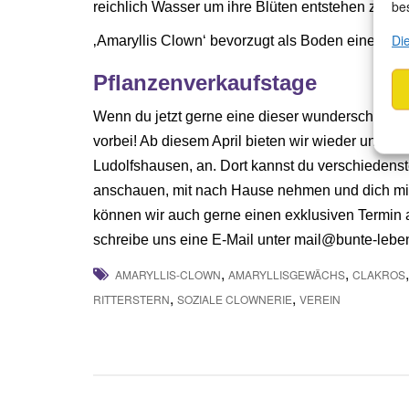
be
reichlich Wasser um ihre Blüten entstehen zu las
Di
‚Amaryllis Clown‘ bevorzugt als Boden einen gut
P
flanzenverkaufstage
Wenn du jetzt gerne eine dieser wunderschönen 
vorbei! Ab diesem April bieten wir wieder unser
Ludolfshausen, an. Dort kannst du verschiedenst
anschauen, mit nach Hause nehmen und dich mit
können wir auch gerne einen exklusiven Termin
schreibe uns eine E-Mail unter mail@bunte-lebe
,
,
AMARYLLIS-CLOWN
AMARYLLISGEWÄCHS
CLAKROS
,
,
RITTERSTERN
SOZIALE CLOWNERIE
VEREIN