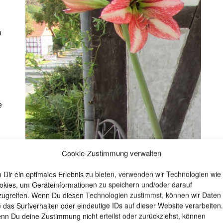
m
e
Cookie-Zustimmung verwalten
 Dir ein optimales Erlebnis zu bieten, verwenden wir Technologien wie
okies, um Geräteinformationen zu speichern und/oder darauf
zugreifen. Wenn Du diesen Technologien zustimmst, können wir Daten
e das Surfverhalten oder eindeutige IDs auf dieser Website verarbeiten.
 wenn sich eine Knospe zeigt, braucht die Pflanze
nn Du deine Zustimmung nicht erteilst oder zurückziehst, können