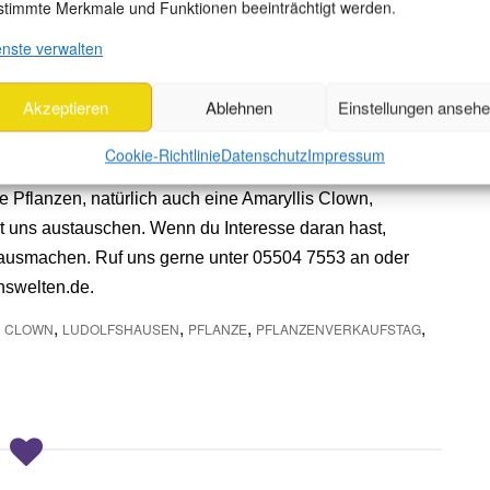
stimmte Merkmale und Funktionen beeinträchtigt werden.
sen.
enste verwalten
 durchlässigen und nährstoffhaltigen (besonders Humus).
Akzeptieren
Ablehnen
Einstellungen anseh
Amaryllis haben willst, dann komm doch gerne bei uns
Cookie-Richtlinie
Datenschutz
Impressum
en Pflanzenverkaufstag an jedem 2. Samstag im Monat, in
e Pflanzen, natürlich auch eine Amaryllis Clown,
 uns austauschen. Wenn du Interesse daran hast,
 ausmachen. Ruf uns gerne unter 05504 7553 an oder
nswelten.de.
,
,
,
,
,
CLOWN
LUDOLFSHAUSEN
PFLANZE
PFLANZENVERKAUFSTAG