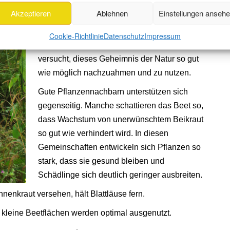
Akzeptieren
Ablehnen
Einstellungen anseh
gute Nachbarschaft.
Die Natur zeigt uns, wie es funktioniert, im
Cookie-Richtlinie
Datenschutz
Impressum
naturnahen Gartenbau, der Permakultur wird
versucht, dieses Geheimnis der Natur so gut
wie möglich nachzuahmen und zu nutzen.
Gute Pflanzennachbarn unterstützen sich
gegenseitig. Manche schattieren das Beet so,
dass Wachstum von unerwünschtem Beikraut
so gut wie verhindert wird. In diesen
Gemeinschaften entwickeln sich Pflanzen so
stark, dass sie gesund bleiben und
Schädlinge sich deutlich geringer ausbreiten.
nenkraut versehen, hält Blattläuse fern.
 kleine Beetflächen werden optimal ausgenutzt.