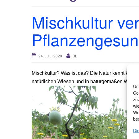
Mischkultur ve
Pflanzengesun
24. JULI 2020
BL
Mischkultur? Was ist das? Die Natur kennt keine
natürlichen Wiesen und in naturgemäßen Wälder
Um
Co
zu
wi
We
be
Di