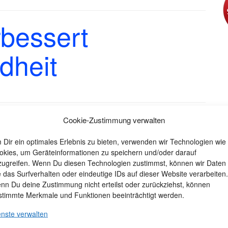
rbessert
dheit
Cookie-Zustimmung verwalten
 Monokultur (Rasen, Maisäcker Fichtenwälder). Auf
n wachsen Pflanzen nebeneinander in Vielfalt.
 Dir ein optimales Erlebnis zu bieten, verwenden wir Technologien wie
okies, um Geräteinformationen zu speichern und/oder darauf
Es haben sich bestimmte
zugreifen. Wenn Du diesen Technologien zustimmst, können wir Daten
Pflanzengemeinschaften gegründet, die nicht
e das Surfverhalten oder eindeutige IDs auf dieser Website verarbeiten.
zufällig, sondern von der Natur (z. B. durch die
nn Du deine Zustimmung nicht erteilst oder zurückziehst, können
stimmte Merkmale und Funktionen beeinträchtigt werden.
Bodenbeschaffenheit) vorgesehen, zusammen
wachsen.
enste verwalten
Diese Pflanzen verstehen sich, sie bilden eine