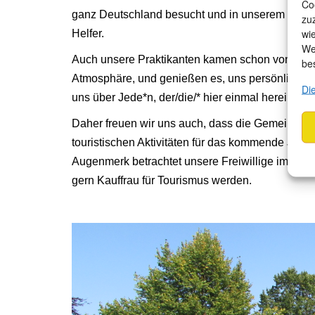
Co
ganz Deutschland besucht und in unserem Garten
zu
wi
Helfer.
We
Auch unsere Praktikanten kamen schon von weiter
be
Atmosphäre, und genießen es, uns persönlich au
Di
uns über Jede*n, der/die/* hier einmal hereinsc
Daher freuen wir uns auch, dass die Gemeinde 
touristischen Aktivitäten für das kommende Jah
Augenmerk betrachtet unsere Freiwillige im ökol
gern Kauffrau für Tourismus werden.