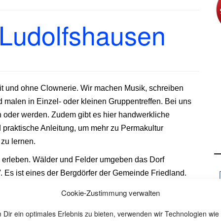
 Ludolfshausen
 und ohne Clownerie. Wir machen Musik, schreiben
 malen in Einzel- oder kleinen Gruppentreffen. Bei uns
 oder werden. Zudem gibt es hier handwerkliche
 praktische Anleitung, um mehr zu Permakultur
zu lernen.
 erleben. Wälder und Felder umgeben das Dorf
 Es ist eines der Bergdörfer der Gemeinde Friedland.
gänge unternehmen und noch manche der fast
Cookie-Zustimmung verwalten
n. Schon etliche Leute aus der Umgebung und von weiter
 Dir ein optimales Erlebnis zu bieten, verwenden wir Technologien wie
 Jahr hat uns auch eine Fahrradgruppe mit Menschen aus