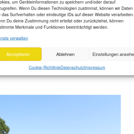
okies, um Geräteinformationen zu speichern und/oder darauf
 gezeltet. Einige andere Besucher waren freiwillige
zugreifen. Wenn Du diesen Technologien zustimmst, können wir Daten
e das Surfverhalten oder eindeutige IDs auf dieser Website verarbeiten.
nn Du deine Zustimmung nicht erteilst oder zurückziehst, können
 her. Wir lieben die gastfreundliche und weltoffene
stimmte Merkmale und Funktionen beeinträchtigt werden.
szutauschen und viel voneinander zu lernen. Wir freuen
enste verwalten
hauen möchte, auch die Tagesausflügler*innen.
Friedland zusammen mit dem Tourismusverein ihre
Akzeptieren
Ablehnen
Einstellungen anseh
r wieder in den Fokus genommen hat. Mit besonderem
Cookie-Richtlinie
Datenschutz
Impressum
ogischen Jahr, Lea, diese Vorgänge, denn sie möchte