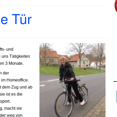
ie Tür
fts- und
 uns Tätigkeiten
ten 3 Monate.
n der
 im Homeoffice.
mit dem Zug und ab
e ist es die
sport.
g, macht sie
 der weg von