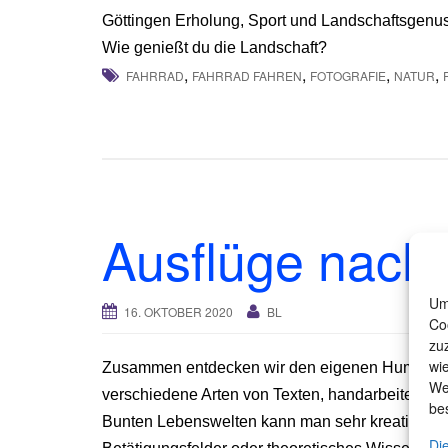
Göttingen Erholung, Sport und Landschaftsgenus
Wie genießt du die Landschaft?
,
,
,
,
FAHRRAD
FAHRRAD FAHREN
FOTOGRAFIE
NATUR
Ausflüge nach
Um
16. OKTOBER 2020
BL
Co
zu
wi
Zusammen entdecken wir den eigenen Humor mit
We
verschiedene Arten von Texten, handarbeiten und
be
Bunten Lebenswelten kann man sehr kreativ sein
Di