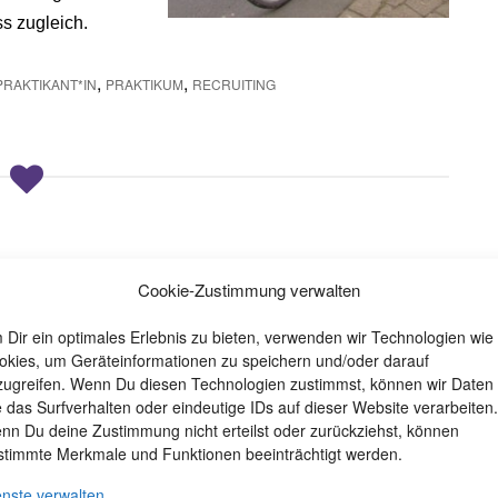
s zugleich.
,
,
PRAKTIKANT*IN
PRAKTIKUM
RECRUITING
 Ludolfshausen
Cookie-Zustimmung verwalten
 Dir ein optimales Erlebnis zu bieten, verwenden wir Technologien wie
okies, um Geräteinformationen zu speichern und/oder darauf
zugreifen. Wenn Du diesen Technologien zustimmst, können wir Daten
e das Surfverhalten oder eindeutige IDs auf dieser Website verarbeiten.
 und ohne Clownerie. Wir machen Musik, schreiben
nn Du deine Zustimmung nicht erteilst oder zurückziehst, können
 malen in Einzel- oder kleinen Gruppentreffen. Bei uns
stimmte Merkmale und Funktionen beeinträchtigt werden.
 oder werden. Zudem gibt es hier handwerkliche
enste verwalten