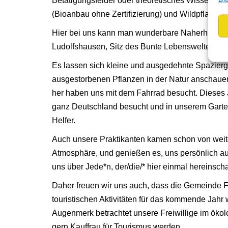
Betätigungsfelder oder theoretisches Wissen und
(Bioanbau ohne Zertifizierung) und Wildpflanzen 
Hier bei uns kann man wunderbare Naherholung
Ludolfshausen, Sitz des Bunte Lebenswelten e.V.
Es lassen sich kleine und ausgedehnte Spazier
ausgestorbenen Pflanzen in der Natur anschaue
her haben uns mit dem Fahrrad besucht. Dieses
ganz Deutschland besucht und in unserem Garten
Helfer.
Auch unsere Praktikanten kamen schon von weiter
Atmosphäre, und genießen es, uns persönlich au
uns über Jede*n, der/die/* hier einmal hereinsc
Daher freuen wir uns auch, dass die Gemeinde 
touristischen Aktivitäten für das kommende Jah
Augenmerk betrachtet unsere Freiwillige im ökol
gern Kauffrau für Tourismus werden.