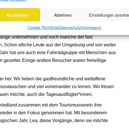
 praktische Anleitung, um mehr zu Permakultur
zu lernen.
Akzeptieren
Ablehnen
Einstellungen anseh
 erleben. Wälder und Felder umgeben das Dorf
 Es ist eines der Bergdörfer der Gemeinde Friedland.
Cookie-Richtlinie
Datenschutz
Impressum
gänge unternehmen und noch manche der fast
n. Schon etliche Leute aus der Umgebung und von weiter
 Jahr hat uns auch eine Fahrradgruppe mit Menschen aus
 gezeltet. Einige andere Besucher waren freiwillige
 her. Wir lieben die gastfreundliche und weltoffene
szutauschen und viel voneinander zu lernen. Wir freuen
hauen möchte, auch die Tagesausflügler*innen.
Friedland zusammen mit dem Tourismusverein ihre
r wieder in den Fokus genommen hat. Mit besonderem
ogischen Jahr, Lea, diese Vorgänge, denn sie möchte