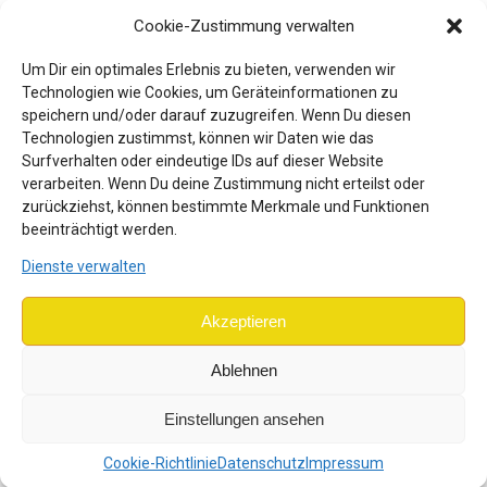
zusammen. Zusammen mit dem Paritätischen
Cookie-Zustimmung verwalten
Wohlfahrtsverband macht uns das Freude.
Um Dir ein optimales Erlebnis zu bieten, verwenden wir
Technologien wie Cookies, um Geräteinformationen zu
Du möchtest dich engagieren? Du möchtest raus und dich
speichern und/oder darauf zuzugreifen. Wenn Du diesen
und etwas in der Welt bewegen? Du willst etwas Neues
Technologien zustimmst, können wir Daten wie das
lernen? Dann bist Du bei uns genau richtig! Auch für diese
Surfverhalten oder eindeutige IDs auf dieser Website
Saison suchen wir motivierte Gartenbegeisterte (oder
verarbeiten. Wenn Du deine Zustimmung nicht erteilst oder
zurückziehst, können bestimmte Merkmale und Funktionen
solche die es werden wollen) für unseren Permakultur-
beeinträchtigt werden.
Lern- und Experimentiergarten in Ludolfshausen.
Dienste verwalten
Was sind typische wiederkehrende Aufgaben? Anbau,
Pflege und Ernte von diversen Wild- und Zierpflanzen;
Akzeptieren
Baumpflege; Anlage, Pflege und Reparatur von z.B.
Gartenhaus, Geräten, Kompost und Feuerplatz oder der
Ablehnen
Bau einer Sonnenfalle
Einstellungen ansehen
Einfache oder herausfordernde Aufgaben – für jeden*n ist
Cookie-Richtlinie
Datenschutz
Impressum
etwas dabei. Ebenso besteht die Möglichkeit, dass