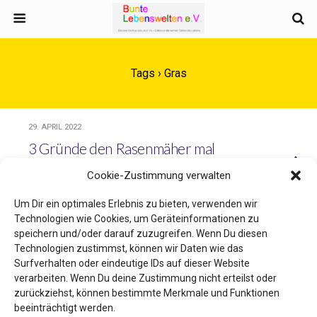
Tags › Gras
29. APRIL 2022
3 Gründe den Rasenmäher mal
ruhen zu lassen und stattdessen
Cookie-Zustimmung verwalten
die Sense zu bemühen
Um Dir ein optimales Erlebnis zu bieten, verwenden wir
Technologien wie Cookies, um Geräteinformationen zu
17. JUNI 2021
speichern und/oder darauf zuzugreifen. Wenn Du diesen
Technologien zustimmst, können wir Daten wie das
Hohes Gras statt gemähter Rasen?
Surfverhalten oder eindeutige IDs auf dieser Website
verarbeiten. Wenn Du deine Zustimmung nicht erteilst oder
zurückziehst, können bestimmte Merkmale und Funktionen
beeinträchtigt werden.